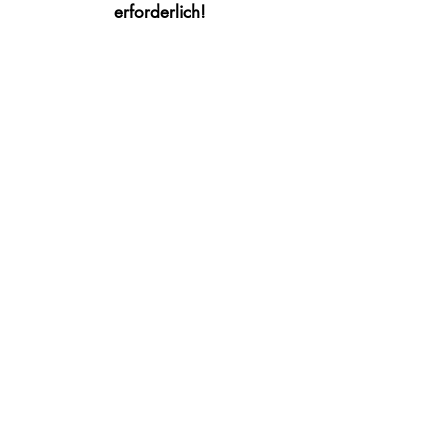
erforderlich!
ADTV-Tanzschule Schwarz
Messestraße 2
94036 Passau
Telefon:
0851 95176748
mobil:
0179 3461971
E-Mail:
info@tanzschule-schwarz.de