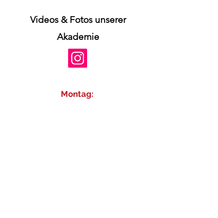
Videos & Fotos unserer
Akademie
Montag:
16.30-17.15
Uhr Gruppentraining
Beginner
(5-18 Jahre)
16.45-19.00
Uhr
Gruppentraining
Advanced
(5-18
Jahre)
Mittwoch: