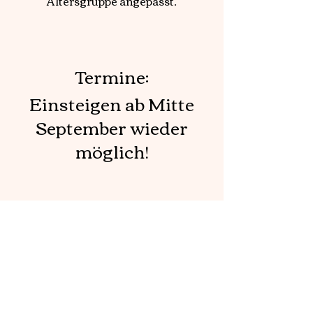
Altersgruppe angepasst.
Termine:
Einsteigen ab Mitte
September wieder
möglich!
ADTV-Tanzschule Schwarz
Messestraße 2
94036 Passau
Telefon:
0851 95176748