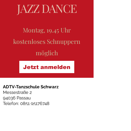
JAZZ DANC
E
Montag, 19.45 Uhr
kostenloses Schnuppern
möglich
Jetzt anmelden
ADTV-Tanzschule Schwarz
Messestraße 2
94036 Passau
Telefon:
0851 95176748
mobil:
0179 3461971
E-Mail:
info@tanzschule-schwarz.de