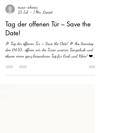
musuc-schwarz
23. Juli
1 Min. Lesezeit
Tag der offenen Tür – Save the
Date!
🎉 Tag der offenen Tür – Save the Date! 🎉 Am Sonntag,
den 04.10., öffnen wir die Türen unserer Tanzschule und
planen einen ganz besonderen Tag für Groß und Klein! ❤️
Unser Ziel ist nicht einfach nur ein Tag der offenen Tür –
wir möchten gemeinsam mit euch einen erlebnisreichen Tag
voller Tanz, Spaß und guter Stimmung verbringen. Aktuell
stecken wir mitten in den Vorbereitungen. Geplant sind unter
anderem: ✨ Tanzshows 💃 Mitmach-Workshops 🎈 Hüpfburg
🎨 Kinderschminken 🎁 Gew