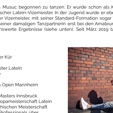
ra Musuc begonnen zu tanzen. Er wurde schon als K
cher Latein-Vizemeister. In der Jugend wurde er ebe
r Vizemeister, mit seiner Standard-Formation sogar 
einer damaligen Tanzpartnerin erst bei den Amateur
swerte Ergebnisse (siehe unten). Seit März 2019 t
er Kür
ter Latein
e
an Open Mannheim
Masters Innsbruck
ropameisterschaft Latein
chischen Meisterschaft
Professionals über