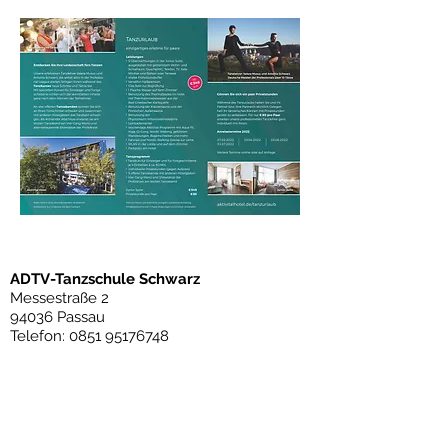
ADTV-Tanzschule Schwarz
Messestraße 2
94036 Passau
Telefon:
0851 95176748
mobil:
0179 3461971
E-Mail:
info@tanzschule-schwarz.de