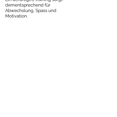
dementsprechend für
Abwechslung, Spass und
Motivation.
ADTV-Tanzschule Schwarz
Messestraße 2
94036 Passau
Telefon:
0851 95176748
mobil:
0179 3461971