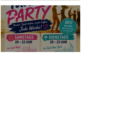
Unser Sommerprogramm 2026
19. Mai
Herzlich Willkommen auf unserer Tanzparty!
1
/
12
Geschenkgutschein