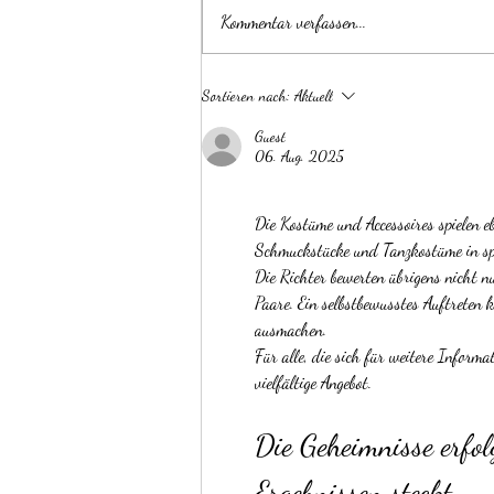
Kommentar verfassen...
Tag der offenen Tür – Save the
Sortieren nach:
Aktuell
Date!
Guest
06. Aug. 2025
Die Kostüme und Accessoires spielen eb
Schmuckstücke und Tanzkostüme in spe
Die Richter bewerten übrigens nicht 
Paare. Ein selbstbewusstes Auftreten 
ausmachen.
Für alle, die sich für weitere Informa
vielfältige Angebot.
Die Geheimnisse erfol
Ergebnissen steckt