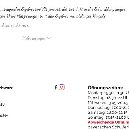
usragenden Ergebnissen! Als jemand, der seit Jahren die Entwicklung junger 
gen: Diese Platzierungen sind das Ergebnis monatelanger Hingabe.
 liegt nicht nur…
Mehr anzeigen
Öffnungszeiten:
chwarz
Montag: 15.30
-21.30 U
Dienstag: 18.30-22 Uh
Mittwoch: 13.45-20.45
748
Donnerstag: 17.00-21
Samstag: 18.00-22.15
hule-
Sonntag: 17.45-21.00 
Abweichende Öffnung
bayerischen Schulfer