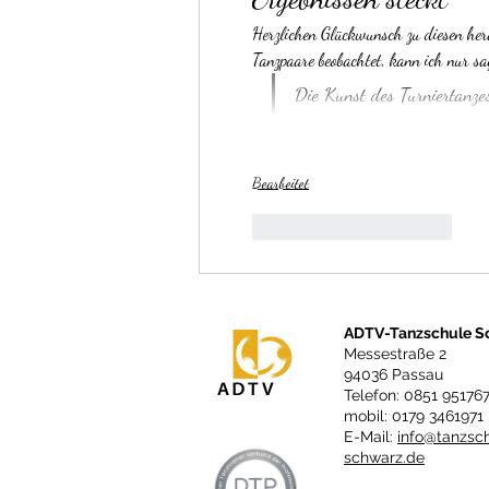
Herzlichen Glückwunsch zu diesen hera
Tanzpaare beobachtet, kann ich nur sa
Die Kunst des Turniertanzes
Bearbeitet
Gefällt mir
Antworten
ADTV-Tanzschule S
Messestraße 2
94036 Passau
Telefon: 0851 95176
mobil: 0179 3461971
E-Mail:
info@tanzsc
schwarz.de